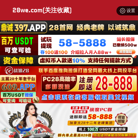
28we.com(关注收藏)
设置